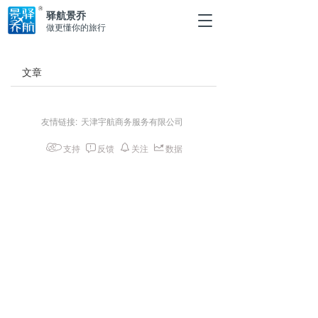
驿航景乔
T
做更懂你的旅行
o
g
g
文章
l
e
n
a
友情链接:
天津宇航商务服务有限公司
v
i
支持
反馈
关注
数据
g
a
t
i
o
n